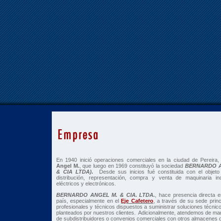
En 1940 inició operaciones comerciales en la ciudad de Pereira
Angel M.
, que luego en 1969 constituyó la sociedad
BERNARDO AN
& CIA LTDA).
Desde sus inicios fué constituida con el objeto 
distribución, representación, compra y venta de maquinaria ind
eléctricos y electrónicos.
BERNARDO ANGEL M. & CIA. LTDA.
, hace presencia directa e
país, especialmente en el
Eje Cafetero
, a través de su sede prin
profesionales y técnicos dispuestos a suministrar soluciones técnic
planteados por nuestros clientes. Adicionalmente, atendemos de mane
de subdistribuidores o convenios comerciales con otros almacenes d