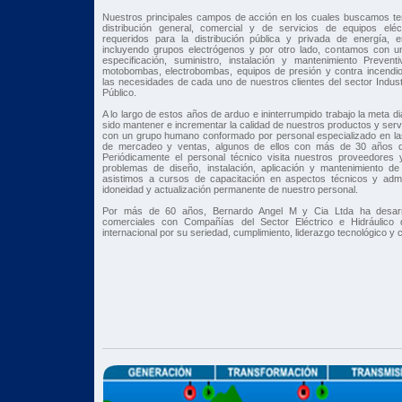
Nuestros principales campos de acción en los cuales buscamos ten
distribución general, comercial y de servicios de equipos eléc
requeridos para la distribución pública y privada de energía, e
incluyendo grupos electrógenos y por otro lado, contamos con u
especificación, suministro, instalación y mantenimiento Preve
motobombas, electrobombas, equipos de presión y contra incendio
las necesidades de cada uno de nuestros clientes del sector Indust
Público.
A lo largo de estos años de arduo e ininterrumpido trabajo la meta d
sido mantener e incrementar la calidad de nuestros productos y ser
con un grupo humano conformado por personal especializado en las 
de mercadeo y ventas, algunos de ellos con más de 30 años d
Periódicamente el personal técnico visita nuestros proveedores 
problemas de diseño, instalación, aplicación y mantenimiento 
asistimos a cursos de capacitación en aspectos técnicos y admin
idoneidad y actualización permanente de nuestro personal.
Por más de 60 años, Bernardo Angel M y Cia Ltda ha desarrol
comerciales con Compañías del Sector Eléctrico e Hidráulico 
internacional por su seriedad, cumplimiento, liderazgo tecnológico y 