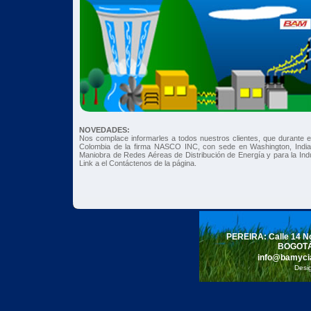
NOVEDADES:
Nos complace informarles a todos nuestros clientes, que durante e
Colombia de la firma NASCO INC, con sede en Washington, Indian
Maniobra de Redes Aéreas de Distribución de Energía y para la Indu
Link a el Contáctenos de la página.
PEREIRA: Calle 14 No
BOGOTÁ:
info@bamyc
Desi